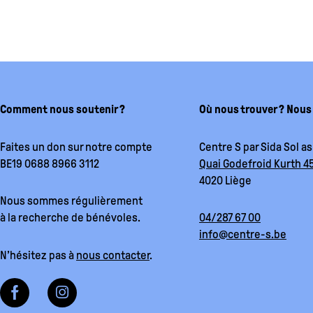
Comment nous soutenir ?
Où nous trouver ? Nous
Faites un don sur notre compte
Centre S par Sida Sol as
BE19 0688 8966 3112
Quai Godefroid Kurth 45
4020 Liège
Nous sommes régulièrement
à la recherche de bénévoles.
04/287 67 00
info@centre-s.be
N’hésitez pas à
nous contacter
.
I
n
s