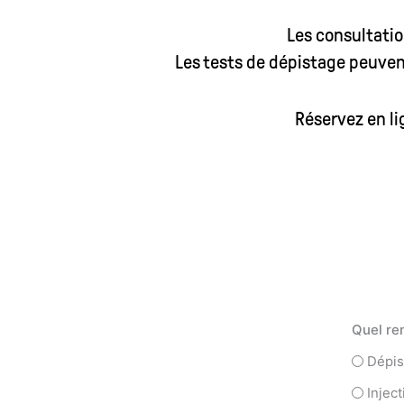
Les consultatio
Les tests de dépistage peuven
Réservez en li
Quel re
Dépis
Injec